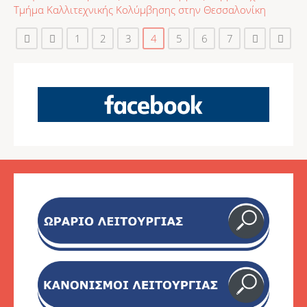
Τμήμα Καλλιτεχνικής Κολύμβησης στην Θεσσαλονίκη
1
2
3
4
5
6
7