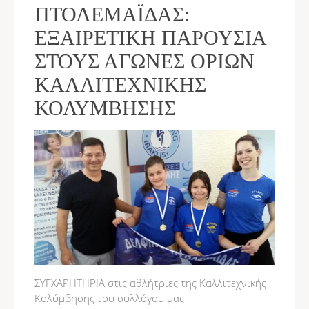
ΠΤΟΛΕΜΑΪ́ΔΑΣ:
ΕΞΑΙΡΕΤΙΚΉ ΠΑΡΟΥΣΊΑ
ΣΤΟΥΣ ΑΓΏΝΕΣ ΟΡΊΩΝ
ΚΑΛΛΙΤΕΧΝΙΚΉΣ
ΚΟΛΎΜΒΗΣΗΣ
ΣΥΓΧΑΡΗΤΗΡΙΑ στις αθλήτριες της Καλλιτεχνικής
Κολύμβησης του συλλόγου μας