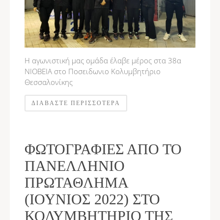
Η αγωνιστική μας ομάδα έλαβε μέρος στα 38α
ΝΙΟΒΕΙΑ στο Ποσειδωνιο Κολυμβητήριο
Θεσσαλονίκης
ΔΙΑΒΆΣΤΕ ΠΕΡΙΣΣΌΤΕΡΑ
ΦΩΤΟΓΡΑΦΊΕΣ ΑΠΌ ΤΟ
ΠΑΝΕΛΛΉΝΙΟ
ΠΡΩΤΆΘΛΗΜΑ
(ΙΟΎΝΙΟΣ 2022) ΣΤΟ
ΚΟΛΥΜΒΗΤΉΡΙΟ ΤΗΣ