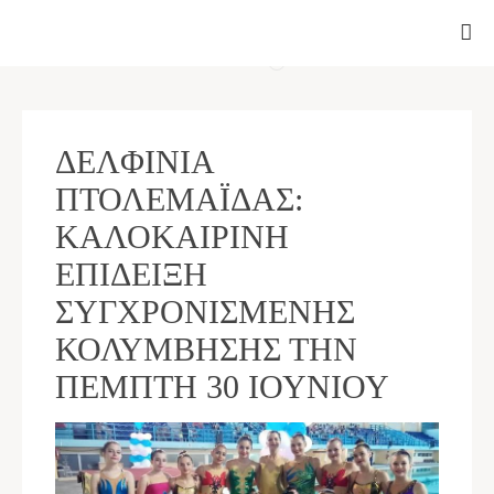
Delfinia Xmas A
IMG 6874
IMG 6167
Delfinia Xmas A
ΔΕΛΦΊΝΙΑ
ΠΤΟΛΕΜΑΪ́ΔΑΣ:
ΚΑΛΟΚΑΙΡΙΝΉ
ΕΠΊΔΕΙΞΗ
ΣΥΓΧΡΟΝΙΣΜΈΝΗΣ
ΚΟΛΎΜΒΗΣΗΣ ΤΗΝ
ΠΈΜΠΤΗ 30 ΙΟΥΝΊΟΥ