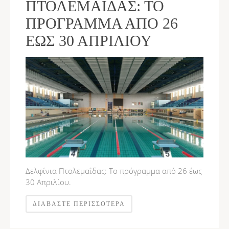
ΠΤΟΛΕΜΑΪ́ΔΑΣ: ΤΟ
ΠΡΌΓΡΑΜΜΑ ΑΠΌ 26
ΈΩΣ 30 ΑΠΡΙΛΊΟΥ
Δελφίνια Πτολεμαΐδας: Το πρόγραμμα από 26 έως
30 Απριλίου.
ΔΙΑΒΆΣΤΕ ΠΕΡΙΣΣΌΤΕΡΑ